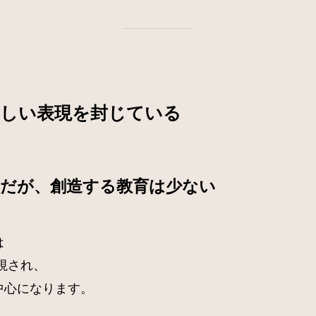
新しい表現を封じている
意だが、創造する教育は少ない
は
視され、
中心になります。