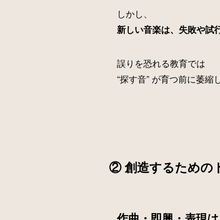
しかし、
新しい音楽は、失敗や試
誤りを恐れる教育では
“探す音” が育つ前に萎
② 創造するための
作曲・即興・表現は