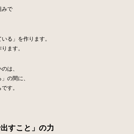
組みで
ている」を作ります。
作ります。
いのは、
る」の間に、
らです。
で出すこと」の力