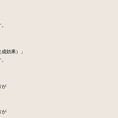
す。
生成効果）」
す。
方が
、
方が