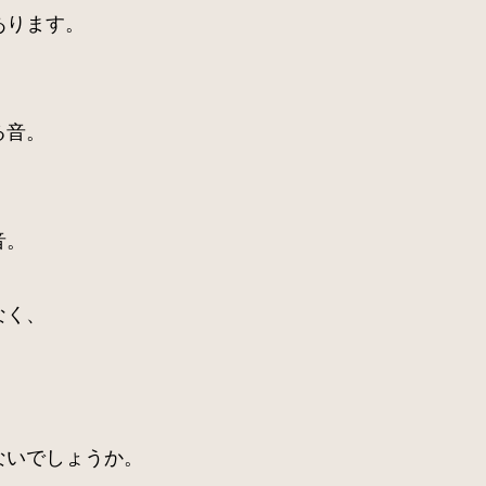
あります。
る音。
音。
なく、
ないでしょうか。