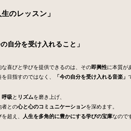
人生のレッスン」
今の自分を受け入れること」
的な喜びと学びを提供できるのは、その
に本質が
即興性
奏を目指すのではなく、
「今の自分を受け入れる音楽」
、
と
を磨き上げ、
呼吸
リズム
他者との
を深めます。
心と心のコミュニケーション
びを超え、
なので
人生を多角的に豊かにする学びの宝庫