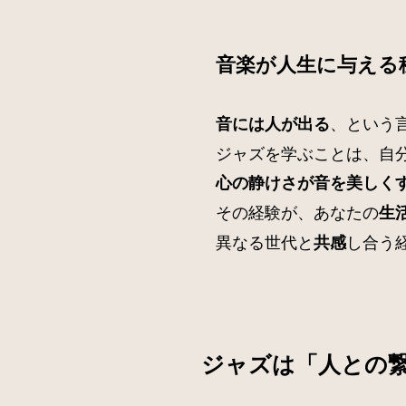
音楽が人生に与える
、という
音には人が出る
ジャズを学ぶことは、自
心の静けさが音を美しく
その経験が、あなたの
生
異なる世代と
し合う
共感
ジャズは「人との