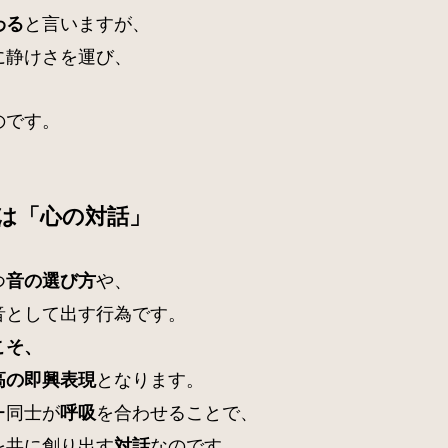
と言いますが、
わる
に静けさを運び、
のです。
は「心の対話」
つ
や、
音の選び方
音として出す行為です。
こそ、
となります。
高の即興表現
ー同士が
を合わせることで、
呼吸
を共に創り出す
なのです。
対話