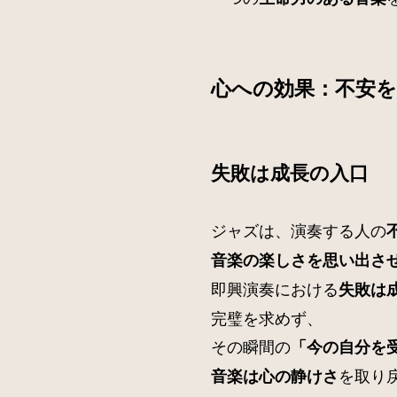
心への効果：不安
失敗は成長の入口
ジャズは、演奏する人の
音楽の楽しさを思い出さ
即興演奏における
失敗は
完璧を求めず、
その瞬間の
「今の自分を
を取り
音楽は心の静けさ