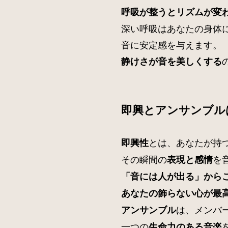
呼吸が整うとリズムが変
深い呼吸はあなたの身体
音に安定感を与えます。
静けさが音を美しくする
即興とアンサンブル
とは、あなたが持
即興性
その瞬間の
を
表現と感情
「音には人が出る」から
あなたの飾らない心が最
は、メンバ
アンサンブル
一つの
生命力のある音楽