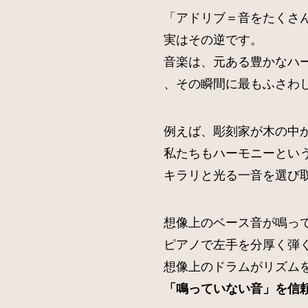
「アドリブ＝音をたくさ
実はその逆です。
音楽は、元ある豊かなハ
、その瞬間に最もふさわ
例えば、彫刻家が木の中
私たちもハーモニーとい
キラリと光る一音を選び
想像上のベース音が鳴っ
ピアノで左手を分厚く弾
想像上のドラムがリズム
「鳴っていない音」を信