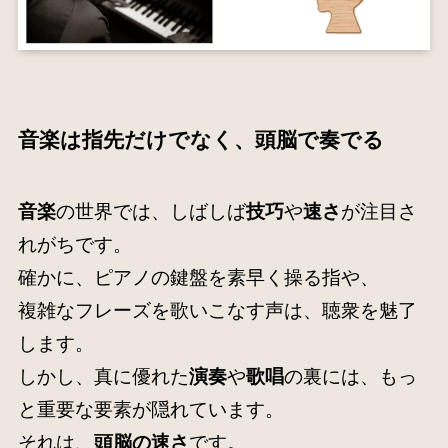
音楽は指先だけでなく、頭脳で奏でる
音楽
の世界では、しばしば
技巧
や
速さ
が注目さ
れがちです。
確かに、ピアノの鍵盤を素早く操る指や、
複雑なフレーズを歌いこなす声は、聴衆を魅了
します。
しかし、真に優れた
演奏
や
歌唱
の裏には、もっ
と重要な要素が隠れています。
それは、
頭脳の速さ
です。