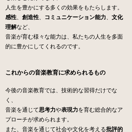
人生を豊かにする多くの効果をもたらします。
感性
、
創造性
、
コミュニケーション能力
、
文化
理解
など、
音楽が育む様々な能力は、私たちの人生を多面
的に豊かにしてくれるのです
。
これからの音楽教育に求められるもの
今後の音楽教育では、技術的な習得だけでな
く、
音楽を通じて
思考力
や
表現力
を育む総合的なア
プローチが求められます。
また、音楽を通じて社会や文化を考える
批評的