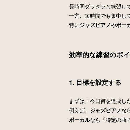
長時間ダラダラと練習し
一方、短時間でも集中し
特に
や
ジャズピアノ
ボー
効率的な練習のポ
1. 目標を設定する
まずは「今日何を達成し
例えば、
な
ジャズピアノ
なら「特定の曲
ボーカル