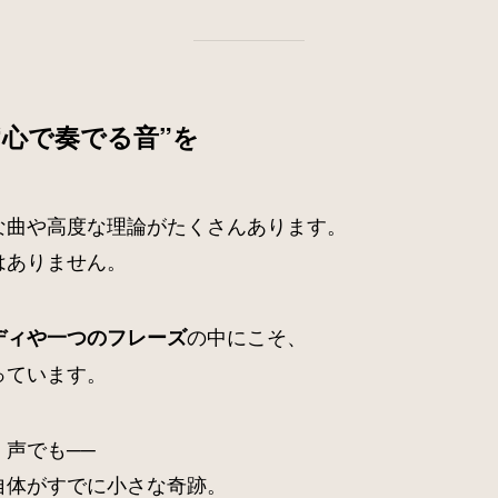
“心で奏でる音”を
な曲や高度な理論がたくさんあります。
はありません。
の中にこそ、
ディや一つのフレーズ
っています。
声でも──
自体がすでに小さな奇跡。