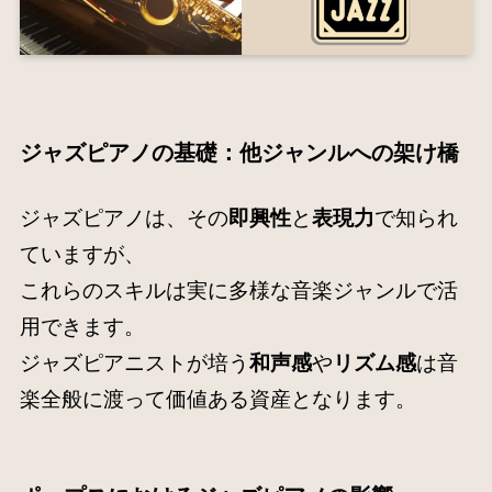
ジャズピアノの基礎：他ジャンルへの架け橋
ジャズピアノは、その
即興性
と
表現力
で知られ
ていますが、
これらのスキルは実に多様な音楽ジャンルで活
用できます。
ジャズピアニストが培う
和声感
や
リズム感
は音
楽全般に渡って価値ある資産となります。